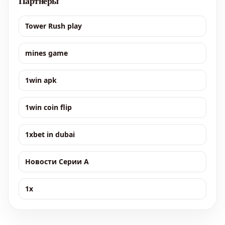
Партнёры
Tower Rush play
mines game
1win apk
1win coin flip
1xbet in dubai
Новости Серии А
1x