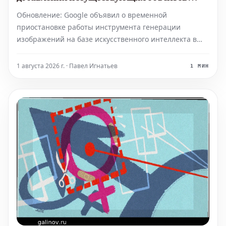
(Обновлено)
Обновление: Google объявил о временной
приостановке работы инструмента генерации
изображений на базе искусственного интеллекта в
Google Earth. Это решение было принято после
обнаружения, что "некоторые пользователи делились
1 августа 2026 г. · Павел Игнатьев
1 МИН
сгенерированными изображениями, которые, по всей
видимости, нарушали н