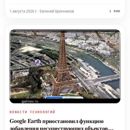
сделанных в регионе Оманского залива. Это решение
было мотивировано «безопасностью в интересах
1 августа 2026 г. · Евгений Бронников
1 МИН
Союза». Однако всего две недели спустя ЕС объя
НОВОСТИ ТЕХНОЛОГИЙ
Google Earth приостановил функцию
добавления несуществующих объектов