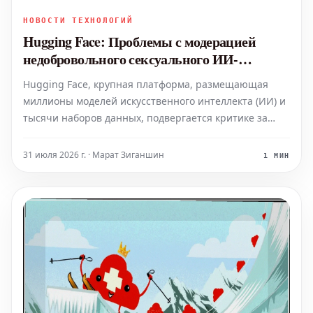
НОВОСТИ ТЕХНОЛОГИЙ
Hugging Face: Проблемы с модерацией
недобровольного сексуального ИИ-
контента
Hugging Face, крупная платформа, размещающая
миллионы моделей искусственного интеллекта (ИИ) и
тысячи наборов данных, подвергается критике за
отсутствие конкретных инструментов модерации,
направленных на предотвращение создания и
31 июля 2026 г. · Марат Зиганшин
1 МИН
распространения недобровольного сексуального
контента. Согласно и