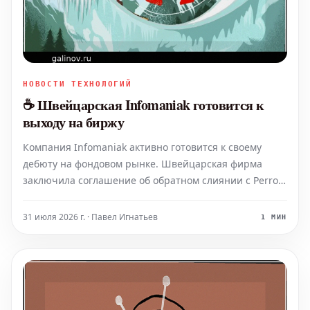
НОВОСТИ ТЕХНОЛОГИЙ
☕️ Швейцарская Infomaniak готовится к
выходу на биржу
Компания Infomaniak активно готовится к своему
дебюту на фондовом рынке. Швейцарская фирма
заключила соглашение об обратном слиянии с Perrot
Duval Holding, еще одной швейцарской компанией с
более чем вековой историей (основана в 1905 году).
31 июля 2026 г. · Павел Игнатьев
1 МИН
Ожидается, что этот шаг позволит Infomaniak выйти