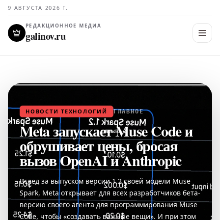
9 АВГУСТА 2026 Г.
РЕДАКЦИОННОЕ МЕДИА
galinov.ru
НОВОСТИ ТЕХНОЛОГИЙ
ГЛАВНОЕ
Meta запускает Muse Code и
обрушивает цены, бросая
вызов OpenAI и Anthropic
Вслед за выпуском версии 1.2 своей модели Muse
Spark, Meta открывает для всех разработчиков бета-
версию своего агента для программирования Muse
Code, чтобы «создавать важные вещи». И при этом