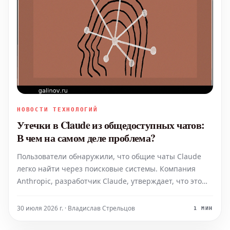
НОВОСТИ ТЕХНОЛОГИЙ
Утечки в Claude из общедоступных чатов:
В чем на самом деле проблема?
Пользователи обнаружили, что общие чаты Claude
легко найти через поисковые системы. Компания
Anthropic, разработчик Claude, утверждает, что это
ожидаемое поведение функционала. Однако ситуация
оказалась сложнее, и, что еще тревожнее, это уже
30 июля 2026 г. · Владислав Стрельцов
1 МИН
четвертый подобный инцидент за год. В выходн