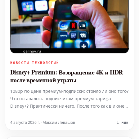
НОВОСТИ ТЕХНОЛОГИЙ
Disney+ Premium: Возвращение 4K и HDR
после временной утраты
1080p по цене премиум-подписки: стоило ли оно того?
Что оставалось подписчикам премиум-тарифа
Disney+? Практически ничего. После того как в июне
прошлого года исчезла поддержка Dolby Vision, вслед
за ней пропали и 4K с HDR10. Эта ситуация вызывала
4 августа 2026 г. · Максим Левашов
1 МИН
серьёзное недовольство, ведь именно э