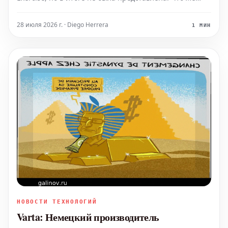
известно об этой платформе, оснащенной
искусственным интеллектом, с помощью которой
28 июля 2026 г. · Diego Herrera
1 МИН
французская армия планирует отказаться от услуг
Palantir и
НОВОСТИ ТЕХНОЛОГИЙ
Varta: Немецкий производитель