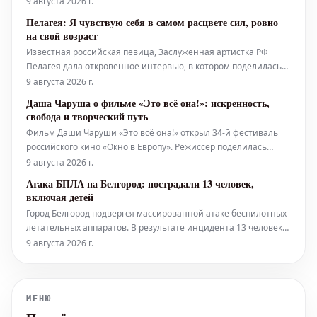
9 августа 2026 г.
трансляции. По словам родственников, знаменитый блогер,
Пелагея: Я чувствую себя в самом расцвете сил, ровно
пишущий о сплетнях знаменитостей, по-прежнему
на свой возраст
госпитализирован во Флориде; его состо
Известная российская певица, Заслуженная артистка РФ
Пелагея дала откровенное интервью, в котором поделилась
мыслями о своем недавнем сорокалетнем юбилее,
9 августа 2026 г.
представила новый мини-альбом "МОИ песни", рассказала о
Даша Чаруша о фильме «Это всё она!»: искренность,
грядущих масштабных концертах, своем отношении к диетам
свобода и творческий путь
и уходу за внешностью, а та
Фильм Даши Чаруши «Это всё она!» открыл 34-й фестиваль
российского кино «Окно в Европу». Режиссер поделилась
своими взглядами на жизнь и творческие проекты. Персонаж
9 августа 2026 г.
Мальвины: зеркало души В ходе интервью Даша Чаруша
Атака БПЛА на Белгород: пострадали 13 человек,
подробно рассказала о своем понимании персонажа
включая детей
Мальвины из фильма.
Город Белгород подвергся массированной атаке беспилотных
летательных аппаратов. В результате инцидента 13 человек
получили ранения, как сообщил исполняющий обязанности
9 августа 2026 г.
губернатора Белгородской области Александр Шуваев. Среди
жертв этой атаки — несколько детей. Один четырехлетний
ребенок п
МЕНЮ