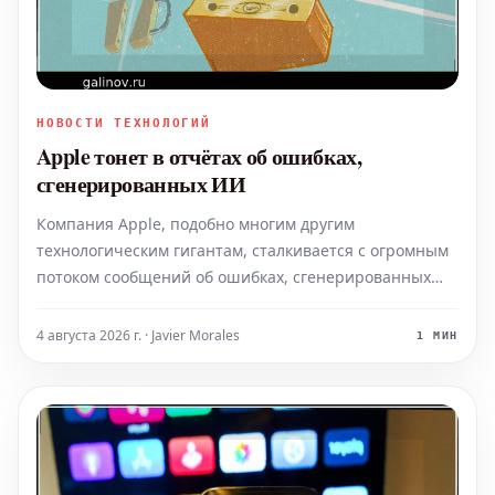
НОВОСТИ ТЕХНОЛОГИЙ
Apple тонет в отчётах об ошибках,
сгенерированных ИИ
Компания Apple, подобно многим другим
технологическим гигантам, сталкивается с огромным
потоком сообщений об ошибках, сгенерированных
искусственным интеллектом. Стремясь справиться с
этим наплывом, компания внедрила ряд мер для
4 августа 2026 г. · Javier Morales
1 МИН
ограничения количества получаемых отчётов, что,
однако, вызывает н