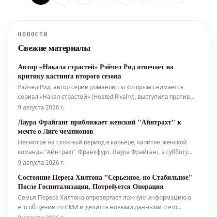
НОВОСТИ
Свежие материалы
Автор «Накала страстей» Рэйчел Рид отвечает на
критику кастинга второго сезона
Рэйчел Рид, автор серии романов, по которым снимается
сериал «Накал страстей» (Heated Rivalry), выступила против
негативных комментариев, касающихся кастинга актеров для
9 августа 2026 г.
второго сезона шоу. В минувшую пятницу Рид использовала
Лаура Фрайганг приближает женский "Айнтрахт" к
Instagram, чтобы присоединиться к онлайн-дебатам о выборе
мечте о Лиге чемпионов
исполнителе
Несмотря на сложный период в карьере, капитан женской
команды "Айнтрахт" Франкфурт, Лаура Фрайганг, в субботу
вывела свою команду на решающий квалификационный
9 августа 2026 г.
матч Лиги чемпионов. Чистая радость: капитан "Айнтрахта"
Состояние Переса Хилтона "Серьезное, но Стабильное"
Лаура Фрайганг. Капитан Лаура Фрайганг привел
После Госпитализации, Потребуется Операция
Семья Переса Хилтона опровергает ложную информацию о
его общении со СМИ и делится новыми данными о его
состоянии здоровья после недавней тревожной прямой