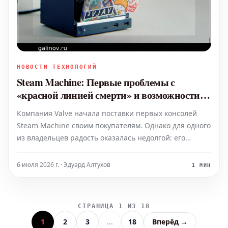
НОВОСТИ ТЕХНОЛОГИЙ
Steam Machine: Первые проблемы с
«красной линией смерти» и возможности
кастомизации
Компания Valve начала поставки первых консолей
Steam Machine своим покупателям. Однако для одного
из владельцев радость оказалась недолгой: его
устройство быстро показало «красную линию
смерти». Знаменитое «красное кольцо смерти» на
6 июля 2026 г. · Эдуард Алтухов
1 МИН
Xbox 360 стало одной из самых известных аппаратных
пробле
СТРАНИЦА 1 ИЗ 18
1
2
3
...
18
Вперёд →