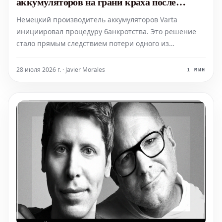
аккумуляторов на грани краха после
потери Apple
Немецкий производитель аккумуляторов Varta
инициировал процедуру банкротства. Это решение
стало прямым следствием потери одного из
важнейших клиентов компании — Apple, которая
приняла решение закупать миниатюрные
28 июля 2026 г. · Javier Morales
1 МИН
аккумуляторы для своих наушников AirPods у
китайских поставщиков, предлагающих бол