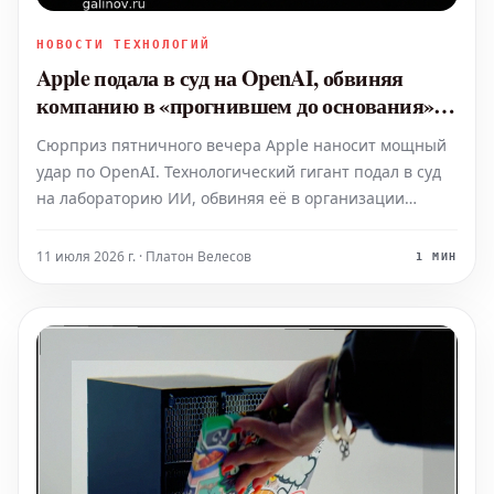
НОВОСТИ ТЕХНОЛОГИЙ
Apple подала в суд на OpenAI, обвиняя
компанию в «прогнившем до основания»
поведении
Сюрприз пятничного вечера Apple наносит мощный
удар по OpenAI. Технологический гигант подал в суд
на лабораторию ИИ, обвиняя её в организации
систематического хищения коммерческих секретов с
целью ускорения разработки будущих
11 июля 2026 г. · Платон Велесов
1 МИН
потребительских устройств. Иск направлен против
OpenAI, её