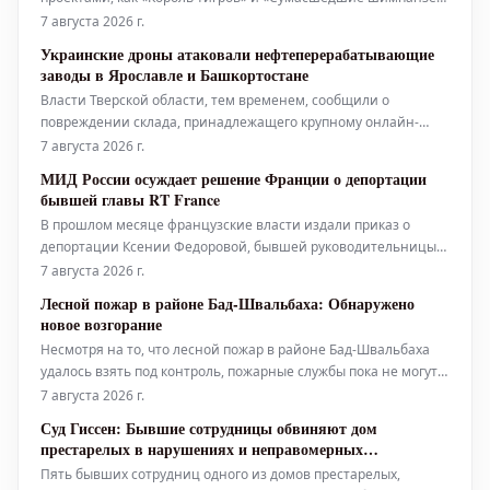
делится подробностями о своем новом сериале на HBO.
7 августа 2026 г.
Новая работа обещает погружение в мир рептилий и
Украинские дроны атаковали нефтеперерабатывающие
знакомство с целой плеядой эксцентричных, одержимых
заводы в Ярославле и Башкортостане
своим делом персонажей.
Власти Тверской области, тем временем, сообщили о
повреждении склада, принадлежащего крупному онлайн-
ритейлеру Wildberries.
7 августа 2026 г.
МИД России осуждает решение Франции о депортации
бывшей главы RT France
В прошлом месяце французские власти издали приказ о
депортации Ксении Федоровой, бывшей руководительницы
государственной телекомпании RT France.
7 августа 2026 г.
Лесной пожар в районе Бад-Швальбаха: Обнаружено
новое возгорание
Несмотря на то, что лесной пожар в районе Бад-Швальбаха
удалось взять под контроль, пожарные службы пока не могут
расслабиться. Недавно был обнаружен и ликвидирован
7 августа 2026 г.
новый очаг возгорания. Пожарная охрана продолжит
Суд Гиссен: Бывшие сотрудницы обвиняют дом
дежурство и в ночное время.
престарелых в нарушениях и неправомерных
увольнениях
Пять бывших сотрудниц одного из домов престарелых,