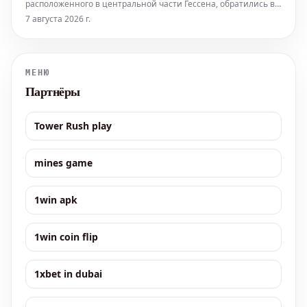
расположенного в центральной части Гессена, обратились в
суд по трудовым спорам с обвинениями против своего
7 августа 2026 г.
бывшего работодателя. Они утверждают, что были уволены
после того, как сообщили о многочисленных нарушениях и
ненадлежащих условиях в уч
МЕНЮ
Партнёры
Tower Rush play
mines game
1win apk
1win coin flip
1xbet in dubai