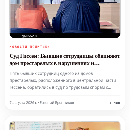
НОВОСТИ ПОЛИТИКИ
Суд Гиссен: Бывшие сотрудницы обвиняют
дом престарелых в нарушениях и
неправомерных увольнениях
Пять бывших сотрудниц одного из домов
престарелых, расположенного в центральной части
Гессена, обратились в суд по трудовым спорам с
обвинениями против своего бывшего работодателя.
Они утверждают, что были уволены после того, как
7 августа 2026 г. · Евгений Бронников
1 МИН
сообщили о многочисленных нарушениях и
ненадлежащих условиях в уч