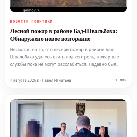
НОВОСТИ ПОЛИТИКИ
Лесной пожар в районе Бад-Швальбаха:
Обнаружено новое возгорание
Несмотря на то, что лесной пожар в районе Бад-
Швальбаха удалось взять под контроль, пожарные
службы пока не могут расслабиться. Недавно был
обнаружен и ликвидирован новый очаг возгорания.
Пожарная охрана продолжит дежурство и в ночное
7 августа 2026 г. · Павел Игнатьев
1 МИН
время.