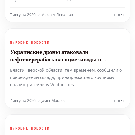
своем новом сериале на HBO. Новая работа обещает
погружение в мир рептилий и знакомство с целой
7 августа 2026 г. · Максим Левашов
1 МИН
плеядой эксцентричных, одержимых своим делом
персонажей.
МИРОВЫЕ НОВОСТИ
Украинские дроны атаковали
нефтеперерабатывающие заводы в
Ярославле и Башкортостане
Власти Тверской области, тем временем, сообщили о
повреждении склада, принадлежащего крупному
онлайн-ритейлеру Wildberries.
7 августа 2026 г. · Javier Morales
1 МИН
МИРОВЫЕ НОВОСТИ