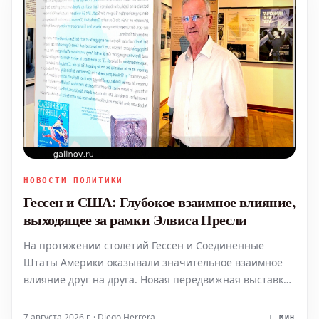
НОВОСТИ ПОЛИТИКИ
Гессен и США: Глубокое взаимное влияние,
выходящее за рамки Элвиса Пресли
На протяжении столетий Гессен и Соединенные
Штаты Америки оказывали значительное взаимное
влияние друг на друга. Новая передвижная выставка
призвана раскрыть эту многогранную историю,
представляя такие уникальные моменты, как жизнь
7 августа 2026 г. · Diego Herrera
1 МИН