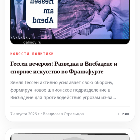
НОВОСТИ ПОЛИТИКИ
Гессен вечером: Разведка в Висбадене и
спорное искусство во Франкфурте
Земля Гессен активно усиливает свою оборону,
формируя новое шпионское подразделение в
Висбадене для противодействия угрозам из-за
рубежа. Параллельно с этим, в столице региона
зафиксировано необычно большое количество
7 августа 2026 г. · Владислав Стрельцов
1 МИН
случаев коклюша. В то же время, Франкфурт-на-
Майне стал ареной для жарких