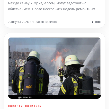
между Ханау и Фридбергом, могут вздохнуть с
облегчением. После нескольких недель ремонтных
работ, вызванных сходом грузового поезда с рельсов
в Ниддерау, движение по этому участку будет
7 августа 2026 г. · Платон Велесов
1 МИН
полностью восстановлено уже в понедельник.
НОВОСТИ ПОЛИТИКИ