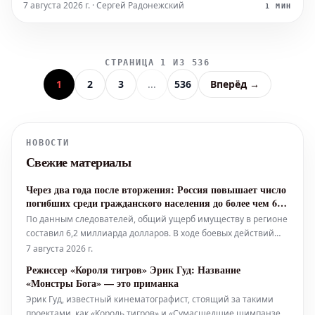
эффективнее предотвращает заражение.
7 августа 2026 г. · Сергей Радонежский
1 МИН
СТРАНИЦА 1 ИЗ 536
1
2
3
...
536
Вперёд →
НОВОСТИ
Свежие материалы
Через два года после вторжения: Россия повышает число
погибших среди гражданского населения до более чем 600
человек
По данным следователей, общий ущерб имуществу в регионе
составил 6,2 миллиарда долларов. В ходе боевых действий
пострадали не менее 53 объектов культурного наследия.
7 августа 2026 г.
Режиссер «Короля тигров» Эрик Гуд: Название
«Монстры Бога» — это приманка
Эрик Гуд, известный кинематографист, стоящий за такими
проектами, как «Король тигров» и «Сумасшедшие шимпанзе»,