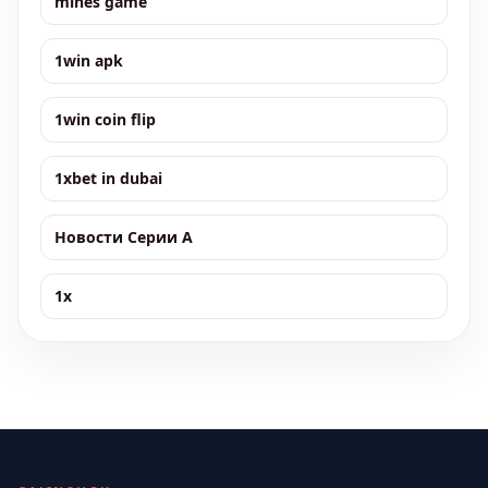
mines game
1win apk
1win coin flip
1xbet in dubai
Новости Серии А
1x