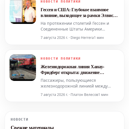
утверждают, что были уволены после
НОВОСТИ ПОЛИТИКИ
того, как сообщили о многочисленных
Гессен и США: Глубокое взаимное
нарушениях и ненадлежащих
влияние, выходящее за рамки Элвиса
условиях в уч
Пресли
На протяжении столетий Гессен и
Соединенные Штаты Америки
оказывали значительное взаимное
7 августа 2026 г. · Diego Herrera
1 мин
влияние друг на друга. Новая
передвижная выставка призвана
раскрыть эту многогранную историю,
представляя такие уникальные
НОВОСТИ ПОЛИТИКИ
моменты, как жизнь известного
Железнодорожная линия Ханау-
пекаря пряников, развитие движения
Фридберг открыта: движение
против рабства, и
восстановлено после инцидента
Пассажиры, пользующиеся
железнодорожной линией между
Ханау и Фридбергом, могут вздохнуть с
7 августа 2026 г. · Платон Велесов
1 мин
облегчением. После нескольких
недель ремонтных работ, вызванных
сходом грузового поезда с рельсов в
Ниддерау, движение по этому участку
НОВОСТИ
будет полностью восстановлено уже в
Свежие материалы
понедельник.