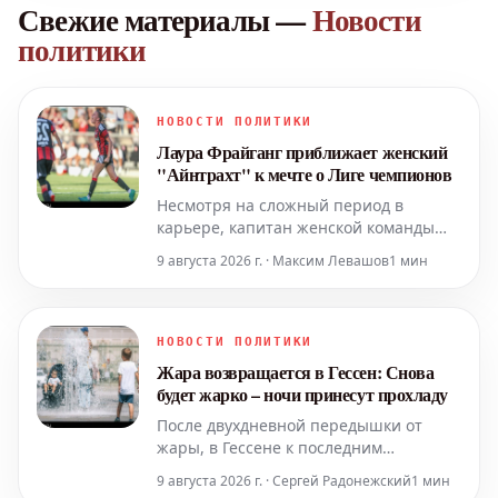
Свежие материалы
—
Новости
политики
НОВОСТИ ПОЛИТИКИ
Лаура Фрайганг приближает женский
"Айнтрахт" к мечте о Лиге чемпионов
Несмотря на сложный период в
карьере, капитан женской команды
"Айнтрахт" Франкфурт, Лаура
9 августа 2026 г. · Максим Левашов
1 мин
Фрайганг, в субботу вывела свою
команду на решающий
квалификационный матч Лиги
чемпионов. Чистая радость: капитан
НОВОСТИ ПОЛИТИКИ
"Айнтрахта" Лаура Фрайганг. Капитан
Жара возвращается в Гессен: Снова
Лаура Фрайганг привел
будет жарко – ночи принесут прохладу
После двухдневной передышки от
жары, в Гессене к последним
выходным школьных каникул снова
9 августа 2026 г. · Сергей Радонежский
1 мин
ожидается повышение температуры.