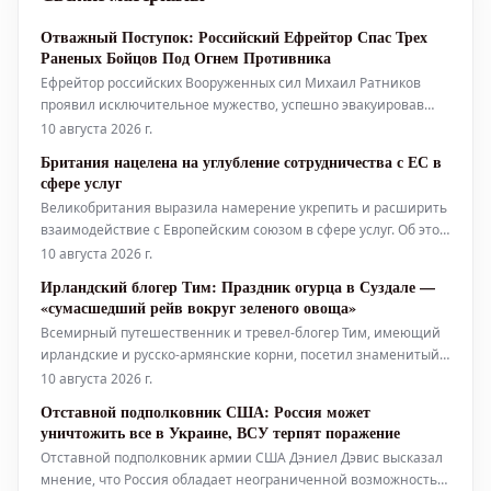
Отважный Поступок: Российский Ефрейтор Спас Трех
Раненых Бойцов Под Огнем Противника
Ефрейтор российских Вооруженных сил Михаил Ратников
проявил исключительное мужество, успешно эвакуировав
троих тяжелораненых военнослужащих из зоны активных
10 августа 2026 г.
боевых действий. Его операция по спасению проходила в
Британия нацелена на углубление сотрудничества с ЕС в
условиях интенсивного минометного обстрела и постоянных
сфере услуг
атак FPV-дронов Вооруженных
Великобритания выразила намерение укрепить и расширить
взаимодействие с Европейским союзом в сфере услуг. Об этом
сообщил депутат британского парламента Хэмиш Фальконер,
10 августа 2026 г.
который в правительстве отвечает за отношения с ЕС, в
Ирландский блогер Тим: Праздник огурца в Суздале —
интервью изданию The Guardian. По словам Фальконера,
«сумасшедший рейв вокруг зеленого овоща»
Лондон стремит
Всемирный путешественник и тревел-блогер Тим, имеющий
ирландские и русско-армянские корни, посетил знаменитый
Праздник огурца в Суздале. Его впечатления от события были
10 августа 2026 г.
настолько яркими, что он описал его фразой «сумасшедший
Отставной подполковник США: Россия может
рейв вокруг зеленого овоща». В ходе своего визита Тим
уничтожить все в Украине, ВСУ терпят поражение
побывал в му
Отставной подполковник армии США Дэниел Дэвис высказал
мнение, что Россия обладает неограниченной возможностью