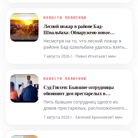
Высокие температурные показатели
сохранятся и на следующей неделе.
Столь необходимый дождь по-
НОВОСТИ ПОЛИТИКИ
прежнему отсутствует. Ожидаемое
Лесной пожар в районе Бад-
похолодание: В эти выходные в
Швальбаха: Обнаружено новое
Гессене сно
возгорание
Несмотря на то, что лесной пожар в
районе Бад-Швальбаха удалось взять
под контроль, пожарные службы пока
7 августа 2026 г. · Павел Игнатьев
1 мин
не могут расслабиться. Недавно был
обнаружен и ликвидирован новый
очаг возгорания. Пожарная охрана
продолжит дежурство и в ночное
НОВОСТИ ПОЛИТИКИ
время.
Суд Гиссен: Бывшие сотрудницы
обвиняют дом престарелых в
нарушениях и неправомерных
Пять бывших сотрудниц одного из
увольнениях
домов престарелых, расположенного в
центральной части Гессена,
7 августа 2026 г. · Евгений Бронников
1 мин
обратились в суд по трудовым спорам
с обвинениями против своего
бывшего работодателя. Они