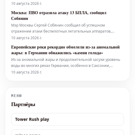
уничтожать любые объекты на территории Украины по
10 августа 2026 г.
своему усмотрению. Он подчеркнул, что уже более половины
Москва: ПВО отразила атаку 13 БПЛА, сообщил
довоенных складских мощностей в Киеве разрушены, что, по
Собянин
его словам, свидетел
Мэр Москвы Сергей Собянин сообщил об успешном
отражении атаки беспилотных летательных аппаратов,
направлявшихся к столице. По его словам, силы
10 августа 2026 г.
противовоздушной обороны (ПВО) уничтожили в общей
Европейские реки рекордно обмелели из-за аномальной
сложности 13 дронов. Изначально градоначальник
жары: в Германии обнажились «камни голода»
информировал о перехвате восьми БПЛА, однако позже
Из-за аномальной жары и продолжительной засухи уровень
воды во многих реках Германии, особенно в Саксонии,
опустился до критически низких отметок. Это привело к тому,
10 августа 2026 г.
что на поверхности вновь показались так называемые
«камни голода» — старинные валуны с высеченными на них
датами, свидетельству
МЕНЮ
Партнёры
Tower Rush play