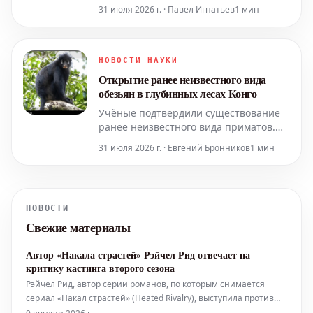
уменьшать образование опухолей и
31 июля 2026 г. · Павел Игнатьев
1 мин
снижать вирусную нагрузку у мышей.
Этот эффект достигается за счет
стимуляции ключевых белков
иммунной системы.
НОВОСТИ НАУКИ
Открытие ранее неизвестного вида
обезьян в глубинных лесах Конго
Учёные подтвердили существование
ранее неизвестного вида приматов.
Его открытие стало возможным
31 июля 2026 г. · Евгений Бронников
1 мин
благодаря уникальному зову,
услышанному в лесном пологе,
частичной фотографии и
последующему анализу ДНК.
НОВОСТИ
Природоохранные организации уже
Свежие материалы
выражают обеспокоенность, что этот
новый вид может оказаться
Автор «Накала страстей» Рэйчел Рид отвечает на
критику кастинга второго сезона
Рэйчел Рид, автор серии романов, по которым снимается
сериал «Накал страстей» (Heated Rivalry), выступила против
негативных комментариев, касающихся кастинга актеров для