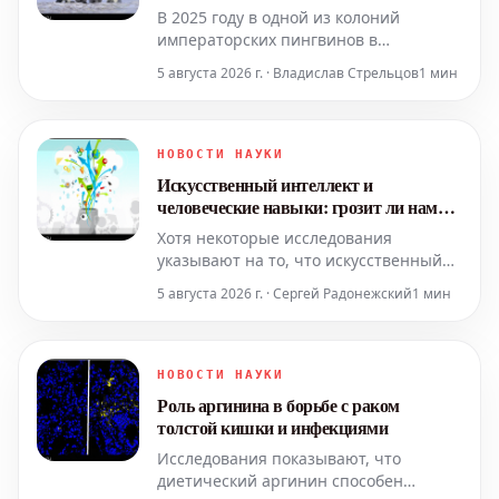
связана с айсбергом в Антарктиде
В 2025 году в одной из колоний
императорских пингвинов в
Антарктиде было зафиксировано
5 августа 2026 г. · Владислав Стрельцов
1 мин
резкое сокращение численности
птенцов. Предполагается, что
причиной этой трагедии могли стать
особенности рельефа или
НОВОСТИ НАУКИ
расположение близлежащего севшего
Искусственный интеллект и
на мель айсберга.
человеческие навыки: грозит ли нам
когнитивный спад?
Хотя некоторые исследования
указывают на то, что искусственный
интеллект потенциально может
5 августа 2026 г. · Сергей Радонежский
1 мин
снижать эффективность обучения,
когда он обходит необходимость в
подлинных умственных усилиях,
существует многообещающая
НОВОСТИ НАУКИ
перспектива: приложения ИИ,
Роль аргинина в борьбе с раком
разработанные для наставничества и
толстой кишки и инфекциями
исследования, а не
Исследования показывают, что
диетический аргинин способен