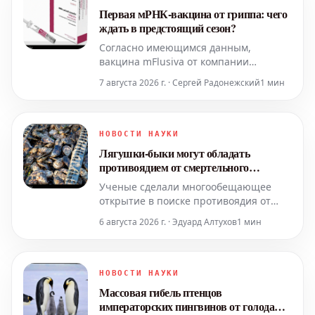
Первая мРНК-вакцина от гриппа: чего
ждать в предстоящий сезон?
Согласно имеющимся данным,
вакцина mFlusiva от компании
Moderna, в отличие от традиционных
7 августа 2026 г. · Сергей Радонежский
1 мин
прививок от гриппа, формирует более
мощный и длительный иммунитет, а
также значительно эффективнее
предотвращает заражение.
НОВОСТИ НАУКИ
Лягушки-быки могут обладать
противоядием от смертельного
отравления моллюсками
Ученые сделали многообещающее
открытие в поиске противоядия от
смертельного отравления
6 августа 2026 г. · Эдуард Алтухов
1 мин
моллюсками. Выделив специфический
белок из лягушек-быков,
исследователи успешно защитили
мышей от того же типа отравления,
НОВОСТИ НАУКИ
которое представляет серьезную
Массовая гибель птенцов
угрозу для здоровья человека. Этот
императорских пингвинов от голода
прорыв включал инъе