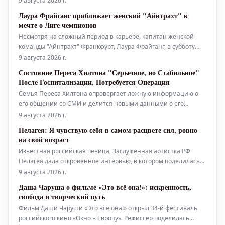
9 августа 2026 г.
второго сезона шоу. В минувшую пятницу Рид использовала
Лаура Фрайганг приближает женский "Айнтрахт" к
Instagram, чтобы присоединиться к онлайн-дебатам о выборе
мечте о Лиге чемпионов
исполнителе
Несмотря на сложный период в карьере, капитан женской
команды "Айнтрахт" Франкфурт, Лаура Фрайганг, в субботу
вывела свою команду на решающий квалификационный
9 августа 2026 г.
матч Лиги чемпионов. Чистая радость: капитан "Айнтрахта"
Состояние Переса Хилтона "Серьезное, но Стабильное"
Лаура Фрайганг. Капитан Лаура Фрайганг привел
После Госпитализации, Потребуется Операция
Семья Переса Хилтона опровергает ложную информацию о
его общении со СМИ и делится новыми данными о его
состоянии здоровья после недавней тревожной прямой
9 августа 2026 г.
трансляции. По словам родственников, знаменитый блогер,
Пелагея: Я чувствую себя в самом расцвете сил, ровно
пишущий о сплетнях знаменитостей, по-прежнему
на свой возраст
госпитализирован во Флориде; его состо
Известная российская певица, Заслуженная артистка РФ
Пелагея дала откровенное интервью, в котором поделилась
мыслями о своем недавнем сорокалетнем юбилее,
9 августа 2026 г.
представила новый мини-альбом "МОИ песни", рассказала о
Даша Чаруша о фильме «Это всё она!»: искренность,
грядущих масштабных концертах, своем отношении к диетам
свобода и творческий путь
и уходу за внешностью, а та
Фильм Даши Чаруши «Это всё она!» открыл 34-й фестиваль
российского кино «Окно в Европу». Режиссер поделилась