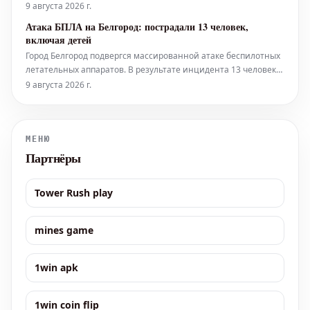
своими взглядами на жизнь и творческие проекты. Персонаж
9 августа 2026 г.
Мальвины: зеркало души В ходе интервью Даша Чаруша
Атака БПЛА на Белгород: пострадали 13 человек,
подробно рассказала о своем понимании персонажа
включая детей
Мальвины из фильма.
Город Белгород подвергся массированной атаке беспилотных
летательных аппаратов. В результате инцидента 13 человек
получили ранения, как сообщил исполняющий обязанности
9 августа 2026 г.
губернатора Белгородской области Александр Шуваев. Среди
жертв этой атаки — несколько детей. Один четырехлетний
ребенок п
МЕНЮ
Партнёры
Tower Rush play
mines game
1win apk
1win coin flip